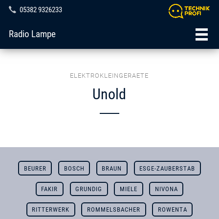
05382 9326233
Radio Lampe
ELEKTROKLEINGERAETE
Unold
BEURER
BOSCH
BRAUN
ESGE-ZAUBERSTAB
FAKIR
GRUNDIG
MIELE
NIVONA
RITTERWERK
ROMMELSBACHER
ROWENTA