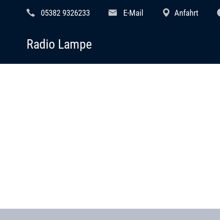
05382 9326233
E-Mail
Anfahrt
Radio Lampe