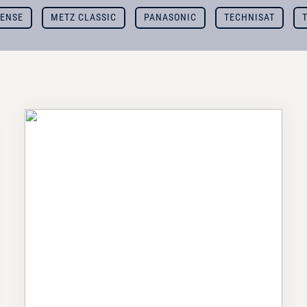
SENSE
METZ CLASSIC
PANASONIC
TECHNISAT