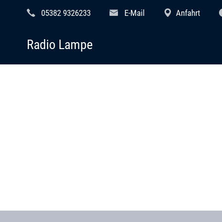
05382 9326233
E-Mail
Anfahrt
Radio Lampe