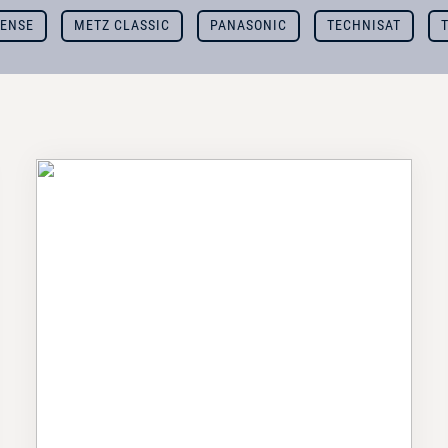
SENSE
METZ CLASSIC
PANASONIC
TECHNISAT